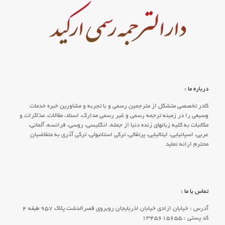
درباره ما :
کادر تخصصی متشکل از مترجمین رسمی و با تجربه و مشاورین خبره خدمات
وسیعی را در زمینه ترجمه رسمی و غیر رسمی مدارک، اسناد، مقالات، مذاکرات و
مکاتبات به کلیه زبانهای زنده دنیا از جمله، انگلیسی، روسی، فرانسه، آلمانی،
عربی، اسپانیایی، ایتالیایی، پرتقالی، ترکی استانبولی، ترکی آذری به متقاضیان
محترم ارائه نماید
تماس با ما :
آدرس : خیابان ازادی خیابان اذربایجان روبروی قصرالدشت پلاک ۹۵۷ طبقه ۴
کد پستی : 1345615655