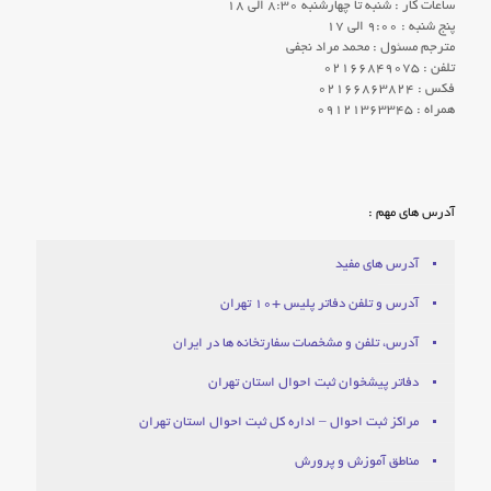
ساعات کار : شنبه تا چهارشنبه 8:30 الی 18
پنج شنبه : 9:00 الی 17
مترجم مسئول : محمد مراد نجفی
تلفن : 02166849075
فکس : 02166863824
همراه : 09121363345
آدرس های مهم :
آدرس های مفید
آدرس و تلفن دفاتر پلیس +10 تهران
آدرس، تلفن و مشخصات سفارتخانه ها در ایران
دفاتر پیشخوان ثبت احوال استان تهران
مراکز ثبت احوال – اداره کل ثبت احوال استان تهران
مناطق آموزش و پرورش